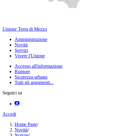
Unione Terra di Mezzo
Amministrazione
Novità
Servizi
Vivere l'Unione
Accesso all'informazione
Rumore
Sicurezza urbana
Tutti gli argomenti...
Seguici su
Accedi
Home Page
/
Novità
/
Notizie
/