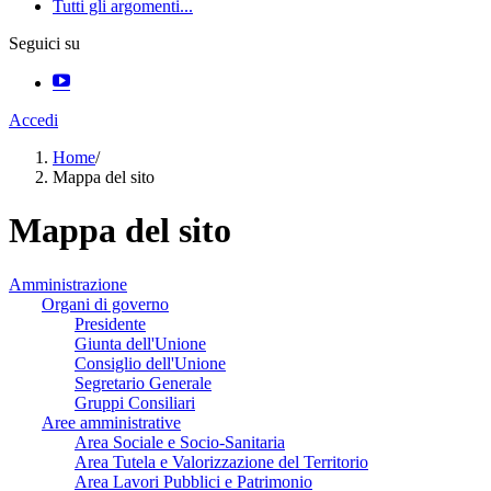
Tutti gli argomenti...
Seguici su
Accedi
Home
/
Mappa del sito
Mappa del sito
Amministrazione
Organi di governo
Presidente
Giunta dell'Unione
Consiglio dell'Unione
Segretario Generale
Gruppi Consiliari
Aree amministrative
Area Sociale e Socio-Sanitaria
Area Tutela e Valorizzazione del Territorio
Area Lavori Pubblici e Patrimonio