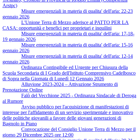
Arstpc)
Misure emergenziali in materia di qualita' dell'aria: 22-23
gennaio 2026
L'Unione Terra di Mezzo aderisce al PATTO PER LA
CASA: opportunità e benefici per proprietari e inquilini
Misure emergenziali in materia di qualita' dell'aria: 17-18-
19 gennaio 2026
Misure emergenziali in materia di qualita' dell'aria: 15-16
gennaio 2026
Misure emergenziali in materia di qualita' dell'aria: 12-14
gennaio 2026
Ordinanza Contingibile ed Urgente per Chiusura della
Scuola Secondaria di I Grado dell'Istituto Comprensivo Cadelbosco
di Sopra nella Giornata di Lunedì 12 Gennaio 2026
Alluvione 2023-2024 – Attivazione Strumento di
Prenotazione Online
Falò del Vecchione 2025 - Ordinanza Sindacale di Deroga
al Rumore
Avviso pubblico per l'acquisizione di manifestazioni di
interesse per l'affidamento di un servizio sperimentale e innovativo
delle politiche giovanili a favore delle giovani generazioni di
Bagnolo in Piano
Convocazione del Consiglio Unione Terra di Mezzo per il
giorno 29 Dicembre 2025 ore 12:00