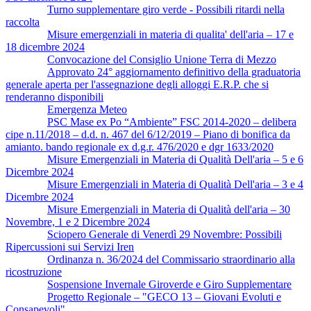
Turno supplementare giro verde - Possibili ritardi nella
raccolta
Misure emergenziali in materia di qualita' dell'aria – 17 e
18 dicembre 2024
Convocazione del Consiglio Unione Terra di Mezzo
Approvato 24° aggiornamento definitivo della graduatoria
generale aperta per l'assegnazione degli alloggi E.R.P. che si
renderanno disponibili
Emergenza Meteo
PSC Mase ex Po “Ambiente” FSC 2014-2020 – delibera
cipe n.11/2018 – d.d. n. 467 del 6/12/2019 – Piano di bonifica da
amianto. bando regionale ex d.g.r. 476/2020 e dgr 1633/2020
Misure Emergenziali in Materia di Qualità Dell'aria – 5 e 6
Dicembre 2024
Misure Emergenziali in Materia di Qualità Dell'aria – 3 e 4
Dicembre 2024
Misure Emergenziali in Materia di Qualità dell'aria – 30
Novembre, 1 e 2 Dicembre 2024
Sciopero Generale di Venerdì 29 Novembre: Possibili
Ripercussioni sui Servizi Iren
Ordinanza n. 36/2024 del Commissario straordinario alla
ricostruzione
Sospensione Invernale Giroverde e Giro Supplementare
Progetto Regionale – "GECO 13 – Giovani Evoluti e
Consapevoli"