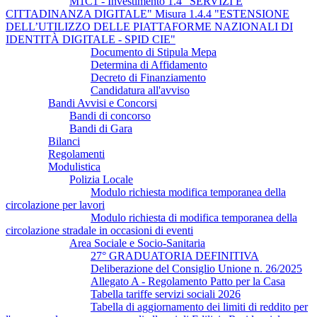
M1C1 - Investimento 1.4 "SERVIZI E
CITTADINANZA DIGITALE" Misura 1.4.4 "ESTENSIONE
DELL’UTILIZZO DELLE PIATTAFORME NAZIONALI DI
IDENTITÀ DIGITALE - SPID CIE"
Documento di Stipula Mepa
Determina di Affidamento
Decreto di Finanziamento
Candidatura all'avviso
Bandi Avvisi e Concorsi
Bandi di concorso
Bandi di Gara
Bilanci
Regolamenti
Modulistica
Polizia Locale
Modulo richiesta modifica temporanea della
circolazione per lavori
Modulo richiesta di modifica temporanea della
circolazione stradale in occasioni di eventi
Area Sociale e Socio-Sanitaria
27° GRADUATORIA DEFINITIVA
Deliberazione del Consiglio Unione n. 26/2025
Allegato A - Regolamento Patto per la Casa
Tabella tariffe servizi sociali 2026
Tabella di aggiornamento dei limiti di reddito per