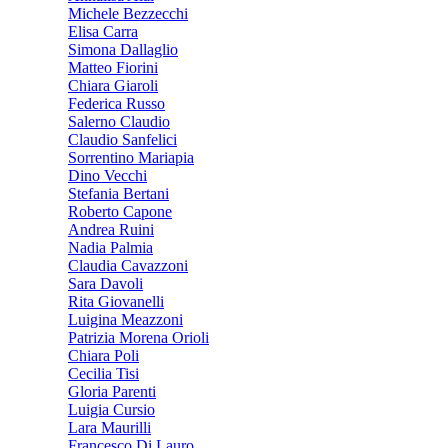
Michele Bezzecchi
Elisa Carra
Simona Dallaglio
Matteo Fiorini
Chiara Giaroli
Federica Russo
Salerno Claudio
Claudio Sanfelici
Sorrentino Mariapia
Dino Vecchi
Stefania Bertani
Roberto Capone
Andrea Ruini
Nadia Palmia
Claudia Cavazzoni
Sara Davoli
Rita Giovanelli
Luigina Meazzoni
Patrizia Morena Orioli
Chiara Poli
Cecilia Tisi
Gloria Parenti
Luigia Cursio
Lara Maurilli
Francesco Di Lauro