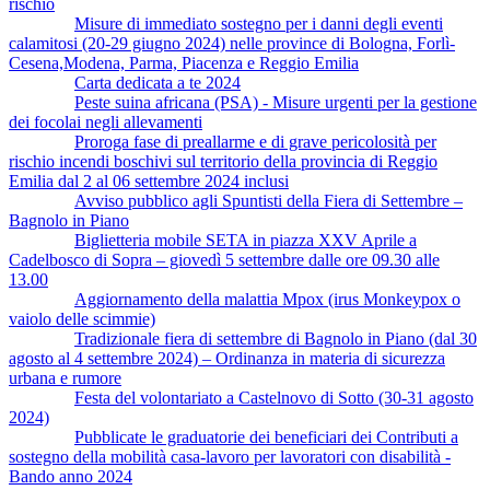
rischio
Misure di immediato sostegno per i danni degli eventi
calamitosi (20-29 giugno 2024) nelle province di Bologna, Forlì-
Cesena,Modena, Parma, Piacenza e Reggio Emilia
Carta dedicata a te 2024
Peste suina africana (PSA) - Misure urgenti per la gestione
dei focolai negli allevamenti
Proroga fase di preallarme e di grave pericolosità per
rischio incendi boschivi sul territorio della provincia di Reggio
Emilia dal 2 al 06 settembre 2024 inclusi
Avviso pubblico agli Spuntisti della Fiera di Settembre –
Bagnolo in Piano
Biglietteria mobile SETA in piazza XXV Aprile a
Cadelbosco di Sopra – giovedì 5 settembre dalle ore 09.30 alle
13.00
Aggiornamento della malattia Mpox (irus Monkeypox o
vaiolo delle scimmie)
Tradizionale fiera di settembre di Bagnolo in Piano (dal 30
agosto al 4 settembre 2024) – Ordinanza in materia di sicurezza
urbana e rumore
Festa del volontariato a Castelnovo di Sotto (30-31 agosto
2024)
Pubblicate le graduatorie dei beneficiari dei Contributi a
sostegno della mobilità casa-lavoro per lavoratori con disabilità -
Bando anno 2024