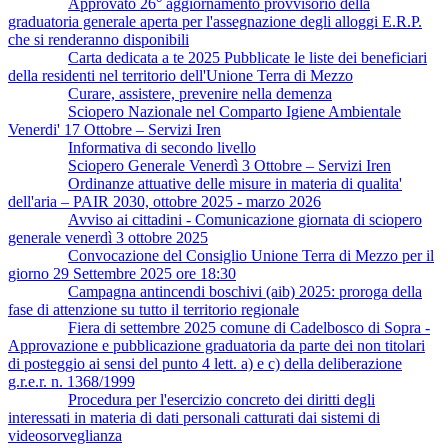
Approvato 26° aggiornamento provvisorio della
graduatoria generale aperta per l'assegnazione degli alloggi E.R.P.
che si renderanno disponibili
Carta dedicata a te 2025 Pubblicate le liste dei beneficiari
della residenti nel territorio dell'Unione Terra di Mezzo
Curare, assistere, prevenire nella demenza
Sciopero Nazionale nel Comparto Igiene Ambientale
Venerdi' 17 Ottobre – Servizi Iren
Informativa di secondo livello
Sciopero Generale Venerdì 3 Ottobre – Servizi Iren
Ordinanze attuative delle misure in materia di qualita'
dell'aria – PAIR 2030, ottobre 2025 - marzo 2026
Avviso ai cittadini - Comunicazione giornata di sciopero
generale venerdì 3 ottobre 2025
Convocazione del Consiglio Unione Terra di Mezzo per il
giorno 29 Settembre 2025 ore 18:30
Campagna antincendi boschivi (aib) 2025: proroga della
fase di attenzione su tutto il territorio regionale
Fiera di settembre 2025 comune di Cadelbosco di Sopra -
Approvazione e pubblicazione graduatoria da parte dei non titolari
di posteggio ai sensi del punto 4 lett. a) e c) della deliberazione
g.r.e.r. n. 1368/1999
Procedura per l'esercizio concreto dei diritti degli
interessati in materia di dati personali catturati dai sistemi di
videosorveglianza