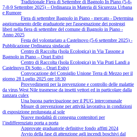
Tradizionale Fiera di Settembre di Bagnolo In Piano (5-6-
7-8-9 Settembre 2025) – Ordinanza in Materia di Sicurezza Urbana
e Rumore
Fiera di settembre Bagnolo in Piano - mercato - Determina
aggiornamento delle graduatorie per l'assegnazione dei posteggi
liberi nella fiera di settembre del comune di Bagnolo in Piano -
Anno 2025
Festa del volontariato a Castelnovo (5-6 settembre 2025) -
Pubblicazione Ordinanza sindacale
Centro di Raccolta (Isola Ecologica) in Via Tassone a
Bagnolo in Piano – Orari Estivi
Centro di Raccolta (Isola Ecologica) in Via Prati Landi a
Castelnovo Di Sotto – Orari Estivi
Convocazione del Consiglio Unione Terra di Mezzo per il
giorno 28 Luglio 2025 ore 18:30
Provvedimenti per la prevenzione e controllo delle malattie
da virus West Nile trasmesse da insetti vettori ed in particolare dalla
zanzara culex
Una buona partecipazione per il PUG intercomunale
Misure di prevenzione per attività lavorativa in condizioni
di esposizione prolungata al sole
Nuove modalità di consegna contenitori per
l’indifferenziato porta a porta
Approvate graduatorie definitive fondo affitti 2024
Avvio della fase di attenzione agli incendi boschivi dal