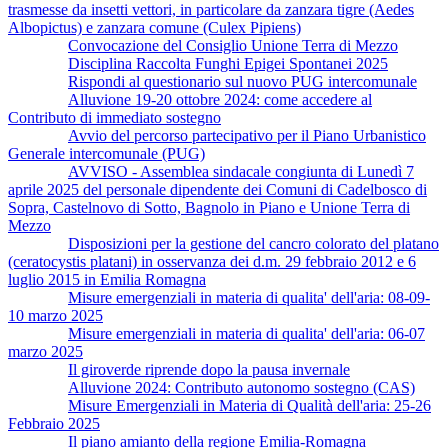
trasmesse da insetti vettori, in particolare da zanzara tigre (Aedes
Albopictus) e zanzara comune (Culex Pipiens)
Convocazione del Consiglio Unione Terra di Mezzo
Disciplina Raccolta Funghi Epigei Spontanei 2025
Rispondi al questionario sul nuovo PUG intercomunale
Alluvione 19-20 ottobre 2024: come accedere al
Contributo di immediato sostegno
Avvio del percorso partecipativo per il Piano Urbanistico
Generale intercomunale (PUG)
AVVISO - Assemblea sindacale congiunta di Lunedì 7
aprile 2025 del personale dipendente dei Comuni di Cadelbosco di
Sopra, Castelnovo di Sotto, Bagnolo in Piano e Unione Terra di
Mezzo
Disposizioni per la gestione del cancro colorato del platano
(ceratocystis platani) in osservanza dei d.m. 29 febbraio 2012 e 6
luglio 2015 in Emilia Romagna
Misure emergenziali in materia di qualita' dell'aria: 08-09-
10 marzo 2025
Misure emergenziali in materia di qualita' dell'aria: 06-07
marzo 2025
Il giroverde riprende dopo la pausa invernale
Alluvione 2024: Contributo autonomo sostegno (CAS)
Misure Emergenziali in Materia di Qualità dell'aria: 25-26
Febbraio 2025
Il piano amianto della regione Emilia-Romagna