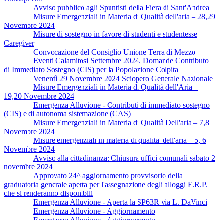
Avviso pubblico agli Spuntisti della Fiera di Sant'Andrea
Misure Emergenziali in Materia di Qualità dell'aria – 28,29
Novembre 2024
Misure di sostegno in favore di studenti e studentesse
Caregiver
Convocazione del Consiglio Unione Terra di Mezzo
Eventi Calamitosi Settembre 2024. Domande Contributo
di Immediato Sostegno (CIS) per la Popolazione Colpita
Venerdì 29 Novembre 2024 Sciopero Generale Nazionale
Misure Emergenziali in Materia di Qualità dell'Aria –
19,20 Novembre 2024
Emergenza Alluvione - Contributi di immediato sostegno
(CIS) e di autonoma sistemazione (CAS)
Misure Emergenziali in Materia di Qualità Dell'aria – 7,8
Novembre 2024
Misure emergenziali in materia di qualita' dell'aria – 5, 6
Novembre 2024
Avviso alla cittadinanza: Chiusura uffici comunali sabato 2
novembre 2024
Approvato 24^ aggiornamento provvisorio della
graduatoria generale aperta per l'assegnazione degli alloggi E.R.P.
che si renderanno disponibili
Emergenza Alluvione - Aperta la SP63R via L. DaVinci
Emergenza Alluvione - Aggiornamento
Emergenza Alluvione - Aggiornamento