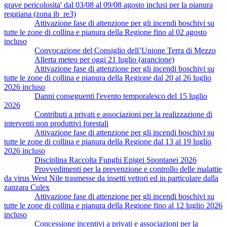
grave pericolosita' dal 03/08 al 09/08 agosto inclusi per la pianura
reggiana (zona ib_re3)
Attivazione fase di attenzione per gli incendi boschivi su
tutte le zone di collina e pianura della Regione fino al 02 agosto
incluso
Convocazione del Consiglio dell’Unione Terra di Mezzo
Allerta meteo per oggi 21 luglio (arancione)
Attivazione fase di attenzione per gli incendi boschivi su
tutte le zone di collina e pianura della Regione dal 20 al 26 luglio
2026 incluso
Danni conseguenti l'evento temporalesco del 15 luglio
2026
Contributi a privati e associazioni per la realizzazione di
interventi non produttivi forestali
Attivazione fase di attenzione per gli incendi boschivi su
tutte le zone di collina e pianura della Regione dal 13 al 19 luglio
2026 incluso
Disciplina Raccolta Funghi Epigei Spontanei 2026
Provvedimenti per la prevenzione e controllo delle malattie
da virus West Nile trasmesse da insetti vettori ed in particolare dalla
zanzara Culex
Attivazione fase di attenzione per gli incendi boschivi su
tutte le zone di collina e pianura della Regione fino al 12 luglio 2026
incluso
Concessione incentivi a privati e associazioni per la