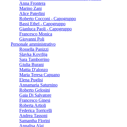
Anna Frontera
Marino Zani
Alice Paterlini
Roberto Cocconi - Capogruppo
Bassi Ethel - Capogruppo
Gianluca Paoli - Capogruppo
Francesco Monica
Giovanni Poli
Personale amministrativo
Rossella Panizzi
Slavka Kovrlija
Sara Tamborrino
Giulia Burani
Mattia D'alonzo
Maria Teresa Capuano
Elena Puglisi
Annamaria Saturnino
Roberto Gelosini
Gaia Di Salvatore
Francesco Ginesi
Roberta Artioli
Federica Torricelli
Andrea Tassoni
Samantha Florini
Annalisa Alai