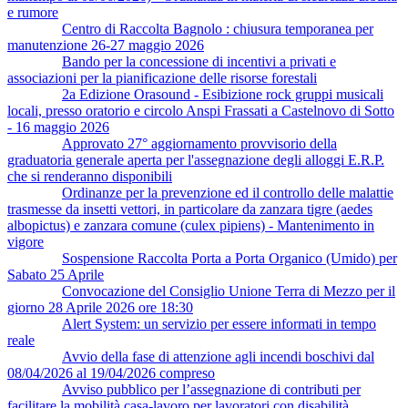
e rumore
Centro di Raccolta Bagnolo : chiusura temporanea per
manutenzione 26-27 maggio 2026
Bando per la concessione di incentivi a privati e
associazioni per la pianificazione delle risorse forestali
2a Edizione Orasound - Esibizione rock gruppi musicali
locali, presso oratorio e circolo Anspi Frassati a Castelnovo di Sotto
- 16 maggio 2026
Approvato 27° aggiornamento provvisorio della
graduatoria generale aperta per l'assegnazione degli alloggi E.R.P.
che si renderanno disponibili
Ordinanze per la prevenzione ed il controllo delle malattie
trasmesse da insetti vettori, in particolare da zanzara tigre (aedes
albopictus) e zanzara comune (culex pipiens) - Mantenimento in
vigore
Sospensione Raccolta Porta a Porta Organico (Umido) per
Sabato 25 Aprile
Convocazione del Consiglio Unione Terra di Mezzo per il
giorno 28 Aprile 2026 ore 18:30
Alert System: un servizio per essere informati in tempo
reale
Avvio della fase di attenzione agli incendi boschivi dal
08/04/2026 al 19/04/2026 compreso
Avviso pubblico per l’assegnazione di contributi per
facilitare la mobilità casa-lavoro per lavoratori con disabilità