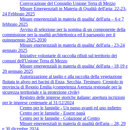
Convocazione del Consiglio Unione Terra di Mezzo
Misure Emergenziali in Materia di Qualità dell'aria: 22-23-
24 Febbraio 2025
Misure emergenziali in materia di qualita' dell'aria – 6 e 7
febbraio 2025
Avviso di selezione per la nomina di un componente della
commissione per la qualità architettonica ed il paesaggio per il
quinquennio 2025-2030
Misure emergenziali in materia di qualita' dell'aria - 23-24
gennaio 2025
Iniziative volontarie di raccolta rifiuti sul territorio dei
comuni dell'Unione Terra di Mezzo
Misure emergenziali in materia di qualita' dell'aria - 18,19 e
20 gennaio 2025
Autorizzazione al taglio e alla raccolta della vegetazione
fluitata in alveo nei bacini di Enza, Secchia, Tresinaro, Crostolo in
provincia di Reggio Emilia (competenza Agenzia regionale per la
sicurezza territoriale e la protezione civile)
Registro delle imprese storiche italiane: apertura iscrizioni
per le imprese centenarie al 31/12/2024
Centro per le famiglie - Un passo avanti ed uno indietro
Centro per le famiglie - Essere papà
Centro per le famiglie - Colazione al Centro
Misure emergenziali in materia di qualità dell'aria – 28, 29
e 30 dicembre 2024