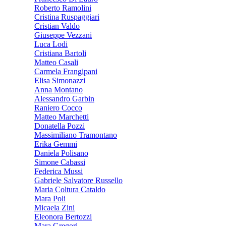
Roberto Ramolini
Cristina Ruspaggiari
Cristian Valdo
Giuseppe Vezzani
Luca Lodi
Cristiana Bartoli
Matteo Casali
Carmela Frangipani
Elisa Simonazzi
Anna Montano
Alessandro Garbin
Raniero Cocco
Matteo Marchetti
Donatella Pozzi
Massimiliano Tramontano
Erika Gemmi
Daniela Polisano
Simone Cabassi
Federica Mussi
Gabriele Salvatore Russello
Maria Coltura Cataldo
Mara Poli
Micaela Zini
Eleonora Bertozzi
Mara Gregori