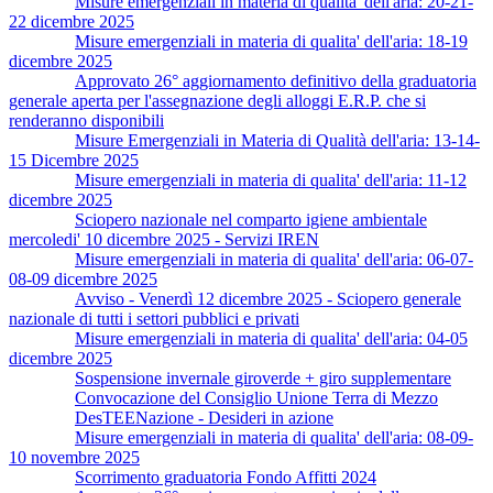
Misure emergenziali in materia di qualita' dell'aria: 20-21-
22 dicembre 2025
Misure emergenziali in materia di qualita' dell'aria: 18-19
dicembre 2025
Approvato 26° aggiornamento definitivo della graduatoria
generale aperta per l'assegnazione degli alloggi E.R.P. che si
renderanno disponibili
Misure Emergenziali in Materia di Qualità dell'aria: 13-14-
15 Dicembre 2025
Misure emergenziali in materia di qualita' dell'aria: 11-12
dicembre 2025
Sciopero nazionale nel comparto igiene ambientale
mercoledi' 10 dicembre 2025 - Servizi IREN
Misure emergenziali in materia di qualita' dell'aria: 06-07-
08-09 dicembre 2025
Avviso - Venerdì 12 dicembre 2025 - Sciopero generale
nazionale di tutti i settori pubblici e privati
Misure emergenziali in materia di qualita' dell'aria: 04-05
dicembre 2025
Sospensione invernale giroverde + giro supplementare
Convocazione del Consiglio Unione Terra di Mezzo
DesTEENazione - Desideri in azione
Misure emergenziali in materia di qualita' dell'aria: 08-09-
10 novembre 2025
Scorrimento graduatoria Fondo Affitti 2024