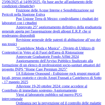
23/06/2025 al 14/09/2025. (In base anche all'andamento delle
condizioni climatiche)
Fruizione delle Acque Interne e Sensibilizzazione sui
Pericoli nella Stagione Estiva
Pug Unione Terra di Mezzo: condividiamo i risultati dei
laboratori con i cittadini
Approvato 25° aggiornamento definitivo della graduatoria
generale aperta per l'assegnazione degli alloggi E.R.P. che si
renderanno disponibili
Revisione generale delle patenti di abilitazione all’uso dei
gas tossici
"Castelshow Moda e Musica" - Divieto di Utilizzo di
Contenitori in Vetro al di Fuori dell'area di Ristorazione
Approvate Graduatorie Fondo Affitti 2024
Aggiornamento dell'Avviso Pubblico finalizzato alla
formazione di un elenco di professionisti socio-sanitari attuatori del
progetto INPS “Home Care Premium 2025”
1A Edizione Orasound - Esibizione rock gruppi musicali
locali, presso oratorio e circolo Anspi Frassati a Castelnovo di Sotto
- 17 maggio 2025
Alluvione 19-20 ottobre 2024: come accedere al
Contributo di immediato sostegno- Aggiornamento
Vieni al laboratorio pubblico sul nuovo PUG
intercomunale
Ordinanza per la prevenzione ed il controllo delle malattie