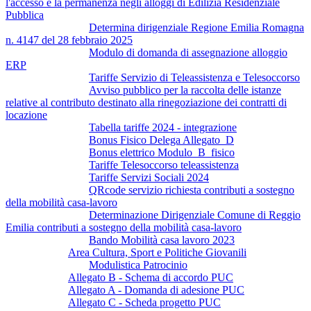
l'accesso e la permanenza negli alloggi di Edilizia Residenziale
Pubblica
Determina dirigenziale Regione Emilia Romagna
n. 4147 del 28 febbraio 2025
Modulo di domanda di assegnazione alloggio
ERP
Tariffe Servizio di Teleassistenza e Telesoccorso
Avviso pubblico per la raccolta delle istanze
relative al contributo destinato alla rinegoziazione dei contratti di
locazione
Tabella tariffe 2024 - integrazione
Bonus Fisico Delega Allegato_D
Bonus elettrico Modulo_B_fisico
Tariffe Telesoccorso teleassistenza
Tariffe Servizi Sociali 2024
QRcode servizio richiesta contributi a sostegno
della mobilità casa-lavoro
Determinazione Dirigenziale Comune di Reggio
Emilia contributi a sostegno della mobilità casa-lavoro
Bando Mobilità casa lavoro 2023
Area Cultura, Sport e Politiche Giovanili
Modulistica Patrocinio
Allegato B - Schema di accordo PUC
Allegato A - Domanda di adesione PUC
Allegato C - Scheda progetto PUC