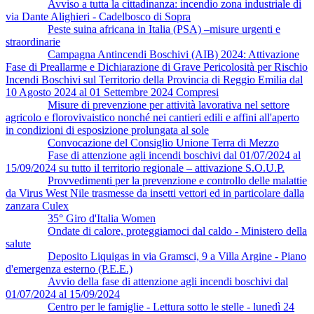
Avviso a tutta la cittadinanza: incendio zona industriale di
via Dante Alighieri - Cadelbosco di Sopra
Peste suina africana in Italia (PSA) –misure urgenti e
straordinarie
Campagna Antincendi Boschivi (AIB) 2024: Attivazione
Fase di Preallarme e Dichiarazione di Grave Pericolosità per Rischio
Incendi Boschivi sul Territorio della Provincia di Reggio Emilia dal
10 Agosto 2024 al 01 Settembre 2024 Compresi
Misure di prevenzione per attività lavorativa nel settore
agricolo e florovivaistico nonché nei cantieri edili e affini all'aperto
in condizioni di esposizione prolungata al sole
Convocazione del Consiglio Unione Terra di Mezzo
Fase di attenzione agli incendi boschivi dal 01/07/2024 al
15/09/2024 su tutto il territorio regionale – attivazione S.O.U.P.
Provvedimenti per la prevenzione e controllo delle malattie
da Virus West Nile trasmesse da insetti vettori ed in particolare dalla
zanzara Culex
35° Giro d'Italia Women
Ondate di calore, proteggiamoci dal caldo - Ministero della
salute
Deposito Liquigas in via Gramsci, 9 a Villa Argine - Piano
d'emergenza esterno (P.E.E.)
Avvio della fase di attenzione agli incendi boschivi dal
01/07/2024 al 15/09/2024
Centro per le famiglie - Lettura sotto le stelle - lunedì 24