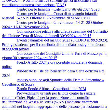
17/09/2024 - Nota informativa sull'emergenza nazionale e sul
contributo autonoma sistemazione (CAS)
Centro per le famiglie - Calendario attività 2024/2025
Centro per le famiglie - Corso di massaggio infantile
Martedì 15-22-29 Ottobre e 5 Novembre 2024 ore 10:00
Centro per le famiglie - Gravi-danza - 14-21-28 Ottobre
2024 e 11-18 Novembre 2024
Comunicazione relativa alla diretta streaming del Consiglio
dell'Unione Terra di Mezzo di lunedì 30/9/2024 ore 20:15
Eventi calamitosi del maggio 2023 (OCDPD n. 992/2023).
Proroga scadenze per il contributo di immediato sostegno in favore
di soggetti privati
Convocazione del Consiglio Unione Terra di Mezzo per il
giorno 30 settembre 2024 ore 20:15
Fondo Affitto 2024 è ora possibile inoltrare la domanda
online
Pubblicate le liste dei beneficiari della Carta dedicata a te
2024
Avviso pubblico agli Spuntisti della Fiera di Settembre –
Cadelbosco di Sopra
Bando Fondo Affitto – Contributi anno 2024
Provvedimenti urgenti per la lotta contro la zanzara
comune (Culex Pipiens) per la prevenzione e il controllo
dell'infezione da West Nile Virus (WNV) mediante trattamenti
adulticidi nei luoghi di aggregazione delle persone particolarmente a