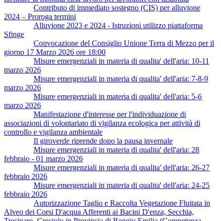
Contributo di immediato sostegno (CIS) per alluvione
2024 – Proroga termini
Alluvione 2023 e 2024 - Istruzioni utilizzo piattaforma
Sfinge
Convocazione del Consiglio Unione Terra di Mezzo per il
giorno 17 Marzo 2026 ore 18:00
Misure emergenziali in materia di qualita' dell'aria: 10-11
marzo 2026
Misure emergenziali in materia di qualita' dell'aria: 7-8-9
marzo 2026
Misure emergenziali in materia di qualita' dell'aria: 5-6
marzo 2026
Manifestazione d'interesse per l'individuazione di
associazioni di volontariato di vigilanza ecologica per attività di
controllo e vigilanza ambientale
Il giroverde riprende dopo la pausa invernale
Misure emergenziali in materia di qualita' dell'aria: 28
febbraio - 01 marzo 2026
Misure emergenziali in materia di qualita' dell'aria: 26-27
febbraio 2026
Misure emergenziali in materia di qualita' dell'aria: 24-25
febbraio 2026
Autorizzazione Taglio e Raccolta Vegetazione Fluitata in
Alveo dei Corsi D'acqua Afferenti ai Bacini D'enza, Secchia,
Tresinaro, Crostolo in Provincia di Reggio Emilia (Competenza