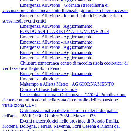
Emergenza Alluvione - Giornata straordinaria di
vaccinazione antitetanica e antinfluenzale, gratuita e a libero accesso
Emergenza Alluvione - Incontri pubblici Gestione dello
stress negli eventi critici
Emergenza Alluvione - Aggiornamento
FONDO SOLIDARIETA' ALLUVIONE 2024
Emergenza Alluvione - Aggiornamento
Emergenza Alluvione - Aggiornamento
Emergenza Alluvione - Aggiornamento
Emergenza Alluvione - Aggiornamento
Emergenza Alluvione - Aggiornamento
Chiusura temporanea centro di raccolta (isola ecologica) di
via Tassone a Bagnolo in Piano
Emergenza Alluvione - Aggiornamento
Emergenza alluvione
Maltempo e Allerta Meteo - AGGIORNAMENTO
Domani Chiuse Tutte le Scuole
Peste suina africana - Ordinanza n. 5/2024. Pubblicazione
elenco comuni ricadenti nella zona di controllo dell’espansione
virale (zona CEV)
Ordinanza attuativa delle misure in materia di qualita'
dell'aria – PAIR 2030, Ottobre 2024 - Marzo 2025
Eventi meteorologici nelle province di Reggio Emilia,
Modena, Bologna, Ferrara, Ravenna, Forlì-Cesena e Rimini dal