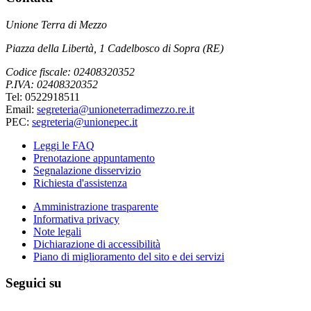
Unione Terra di Mezzo
Piazza della Libertà, 1 Cadelbosco di Sopra (RE)
Codice fiscale: 02408320352
P.IVA: 02408320352
Tel: 0522918511
Email:
segreteria@unioneterradimezzo.re.it
PEC:
segreteria@unionepec.it
Leggi le FAQ
Prenotazione appuntamento
Segnalazione disservizio
Richiesta d'assistenza
Amministrazione trasparente
Informativa privacy
Note legali
Dichiarazione di accessibilità
Piano di miglioramento del sito e dei servizi
Seguici su